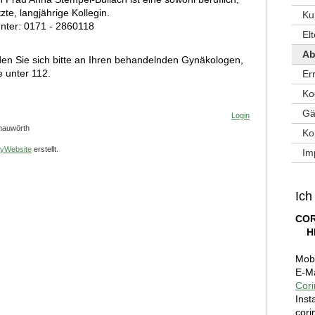
zte, langjährige Kollegin.
Ku
unter: 0171 - 2860118
El
Ab
en Sie sich bitte an Ihren behandelnden Gynäkologen,
e unter 112.
Er
Ko
Gä
Login
nauwörth
Ko
yWebsite
erstellt.
Im
Ich
COR
H
Mobi
E-Ma
Cor
Inst
cori