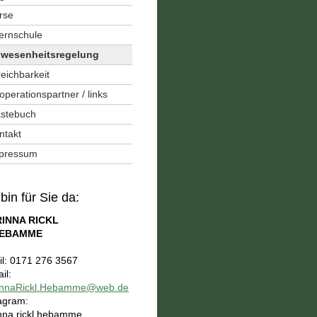
rse
ternschule
wesenheitsregelung
reichbarkeit
operationspartner / links
stebuch
ntakt
pressum
 bin für Sie da:
INNA RICKL
EBAMME
l: 0171 276 3567
il:
innaRickl.Hebamme@web.de
agram:
nna.rickl.hebamme