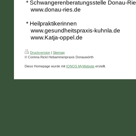
* Schwangerenberatungsstelle Donau-Ri
www.donau-ries.de
* Heilpraktikerinnen
www.gesundheitspraxis-kuhnla.de
www.Katja-oppel.de
Druckversion
|
Sitemap
© Corinna Rickl Hebammenpraxis Donauwörth
Diese Homepage wurde mit
IONOS MyWebsite
erstellt.